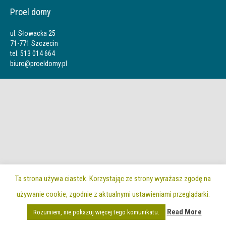
Proel domy
ul. Słowacka 25
71-771 Szczecin
tel. 513 014 664
biuro@proeldomy.pl
Ta strona używa ciastek. Korzystając ze strony wyrażasz zgodę na
używanie cookie, zgodnie z aktualnymi ustawieniami przeglądarki.
Read More
Rozumiem, nie pokazuj więcej tego komunikatu.